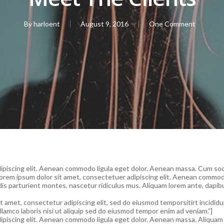
By
harloent
August 9, 2016
One Comment
dipiscing elit. Aenean commodo ligula eget dolor. Aenean massa. Cum so
Lorem ipsum dolor sit amet, consectetuer adipiscing elit. Aenean commo
 parturient montes, nascetur ridiculus mus. Aliquam lorem ante, dapibus i
 amet, consectetur adipiscing elit, sed do eiusmod temporsitirt incididu
llamco laboris nisi ut aliquip sed do eiusmod tempor enim ad veniam.”]
piscing elit. Aenean commodo ligula eget dolor. Aenean massa. Aliquam lo