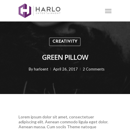
CREATIVITY
GREEN PILLOW
By
harloent
April 26, 2017
2 Comments
Lorem ipsum dolor sit amet, consectetuer
adipiscing elit. Aenean commodo ligula eget dolor.
Aenean massa. Cum sociis Theme natoque