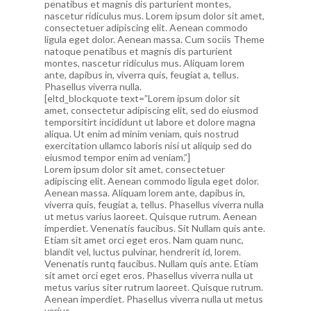
penatibus et magnis dis parturient montes,
nascetur ridiculus mus. Lorem ipsum dolor sit amet,
consectetuer adipiscing elit. Aenean commodo
ligula eget dolor. Aenean massa. Cum sociis Theme
natoque penatibus et magnis dis parturient
montes, nascetur ridiculus mus. Aliquam lorem
ante, dapibus in, viverra quis, feugiat a, tellus.
Phasellus viverra nulla.
[eltd_blockquote text=”Lorem ipsum dolor sit
amet, consectetur adipiscing elit, sed do eiusmod
temporsitirt incididunt ut labore et dolore magna
aliqua. Ut enim ad minim veniam, quis nostrud
exercitation ullamco laboris nisi ut aliquip sed do
eiusmod tempor enim ad veniam.”]
Lorem ipsum dolor sit amet, consectetuer
adipiscing elit. Aenean commodo ligula eget dolor.
Aenean massa. Aliquam lorem ante, dapibus in,
viverra quis, feugiat a, tellus. Phasellus viverra nulla
ut metus varius laoreet. Quisque rutrum. Aenean
imperdiet. Venenatis faucibus. Sit Nullam quis ante.
Etiam sit amet orci eget eros. Nam quam nunc,
blandit vel, luctus pulvinar, hendrerit id, lorem.
Venenatis runtq faucibus. Nullam quis ante. Etiam
sit amet orci eget eros. Phasellus viverra nulla ut
metus varius siter rutrum laoreet. Quisque rutrum.
Aenean imperdiet. Phasellus viverra nulla ut metus
varius.